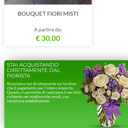
BOUQUET FIORI MISTI
A partire da:
€ 30,00
STAI ACQUISTANDO
DIRETTAMENTE DAL
FIORISTA
Riceviamo noi direttamente sia l’ordine
che il pagamento per l’intero importo.
Questo ci permette di realizzare il servizio
richiesto nel migliore dei modi, con
reciproca soddisfazione.