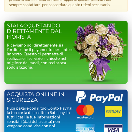
sempre contattarci per concordare quanto ritieni necessario.
STAI ACQUISTANDO
DIRETTAMENTE DAL
FIORISTA
Riceviamo noi direttamente sia
l’ordine che il pagamento per l’intero
importo. Questo ci permette di
realizzare il servizio richiesto nel
migliore dei modi, con reciproca
soddisfazione.
ACQUISTA ONLINE IN
SICUREZZA
Puoi pagare con il tuo Conto PayPal,
la tua carta di credito o Satispay. In
tutti i casi le tue informazioni
sensibili (dati della carta) non
vengono condivise con noi.