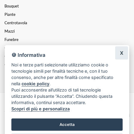
Bouquet
Piante
Centrotavola
Mazzi
Funebre
Cesti
X
🍪 Informativa
Composizioni
Noi e terze parti selezionate utilizziamo cookie o
Coroncine
tecnologie simili per finalità tecniche e, con il tuo
FESTA DELLA MAMMA
consenso, anche per altre finalità come specificato
nella
cookie policy
.
Puoi acconsentire all’utilizzo di tali tecnologie
utilizzando il pulsante “Accetta”. Chiudendo questa
informativa, continui senza accettare.
Made with
by
Infoser.it
-
Realizzazione Siti ecommerce per Fioristi
- ©
Scopri di più e personalizza
2026
Privacy Policy
Cookie Policy
Termini e Condizioni
Accetta