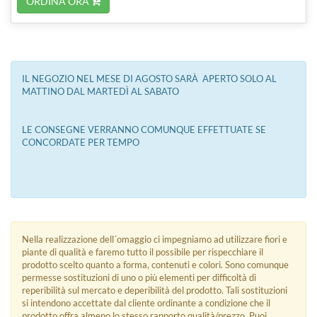
ORDINA ORA
IL NEGOZIO NEL MESE DI AGOSTO SARÀ APERTO SOLO AL
MATTINO DAL MARTEDÌ AL SABATO
LE CONSEGNE VERRANNO COMUNQUE EFFETTUATE SE
CONCORDATE PER TEMPO
Nella realizzazione dell´omaggio ci impegniamo ad utilizzare fiori e
piante di qualità e faremo tutto il possibile per rispecchiare il
prodotto scelto quanto a forma, contenuti e colori. Sono comunque
permesse sostituzioni di uno o più elementi per difficoltà di
reperibilità sul mercato e deperibilità del prodotto. Tali sostituzioni
si intendono accettate dal cliente ordinante a condizione che il
prodotto offra almeno lo stesso rapporto qualità/prezzo. Puoi