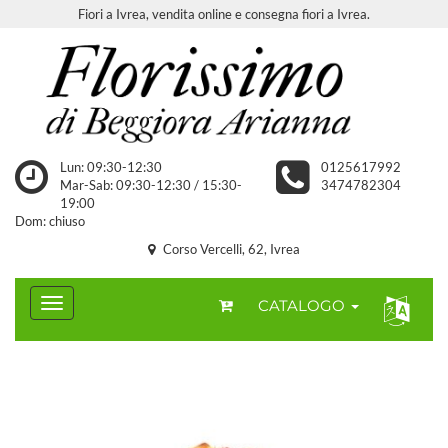
Fiori a Ivrea, vendita online e consegna fiori a Ivrea.
Lun: 09:30-12:30
0125617992
Mar-Sab: 09:30-12:30 / 15:30-
3474782304
19:00
Dom: chiuso
Corso Vercelli, 62, Ivrea
CATALOGO