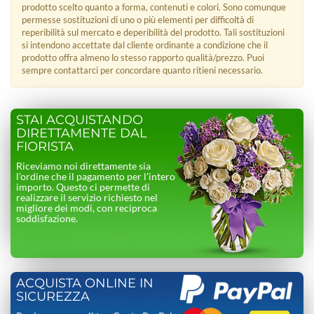
prodotto scelto quanto a forma, contenuti e colori. Sono comunque
permesse sostituzioni di uno o più elementi per difficoltà di
reperibilità sul mercato e deperibilità del prodotto. Tali sostituzioni
si intendono accettate dal cliente ordinante a condizione che il
prodotto offra almeno lo stesso rapporto qualità/prezzo. Puoi
sempre contattarci per concordare quanto ritieni necessario.
STAI ACQUISTANDO
DIRETTAMENTE DAL
FIORISTA
Riceviamo noi direttamente sia
l’ordine che il pagamento per l’intero
importo. Questo ci permette di
realizzare il servizio richiesto nel
migliore dei modi, con reciproca
soddisfazione.
ACQUISTA ONLINE IN
SICUREZZA