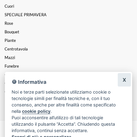
Cuori
SPECIALE PRIMAVERA
Rose
Bouquet
Piante
Centrotavola
Mazzi
Funebre
Cesti
X
🍪 Informativa
Composizioni
Noi e terze parti selezionate utilizziamo cookie o
Coroncine
tecnologie simili per finalità tecniche e, con il tuo
FESTA DELLA MAMMA
consenso, anche per altre finalità come specificato
nella
cookie policy
.
Puoi acconsentire all’utilizzo di tali tecnologie
utilizzando il pulsante “Accetta”. Chiudendo questa
informativa, continui senza accettare.
Made with
by
Infoser.it
-
Realizzazione Siti ecommerce per Fioristi
- ©
Scopri di più e personalizza