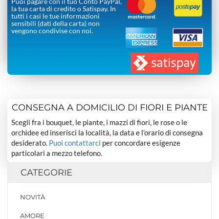
Puoi pagare con il tuo Conto PayPal,
la tua carta di credito o Satispay. In
tutti i casi le tue informazioni
sensibili (dati della carta) non
vengono condivise con noi.
CONSEGNA A DOMICILIO DI FIORI E PIANTE
Scegli fra i bouquet, le piante, i mazzi di fiori, le rose o le
orchidee ed inserisci la località, la data e l’orario di consegna
desiderato.
Puoi contattarci
per concordare esigenze
particolari a mezzo telefono.
CATEGORIE
NOVITÀ
AMORE