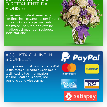
DIRETTAMENTE DAL
FIORISTA
Riceviamo noi direttamente sia
l’ordine che il pagamento per l’intero
importo. Questo ci permette di
realizzare il servizio richiesto nel
migliore dei modi, con reciproca
soddisfazione.
ACQUISTA ONLINE IN
SICUREZZA
Puoi pagare con il tuo Conto PayPal,
la tua carta di credito o Satispay. In
tutti i casi le tue informazioni
sensibili (dati della carta) non
vengono condivise con noi.