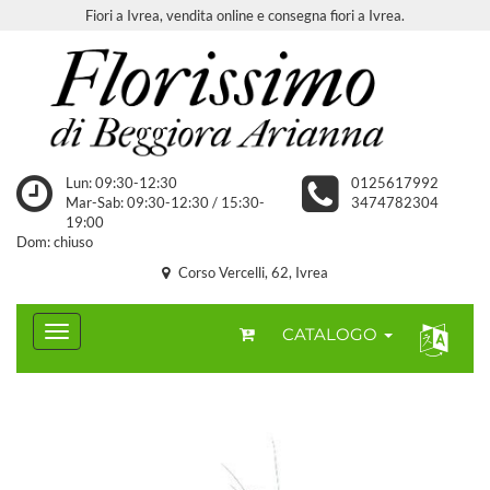
Fiori a Ivrea, vendita online e consegna fiori a Ivrea.
Lun: 09:30-12:30
0125617992
Mar-Sab: 09:30-12:30 / 15:30-
3474782304
19:00
Dom: chiuso
Corso Vercelli, 62, Ivrea
CATALOGO