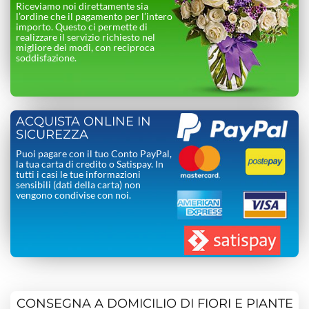
Riceviamo noi direttamente sia
l’ordine che il pagamento per l’intero
importo. Questo ci permette di
realizzare il servizio richiesto nel
migliore dei modi, con reciproca
soddisfazione.
ACQUISTA ONLINE IN
SICUREZZA
Puoi pagare con il tuo Conto PayPal,
la tua carta di credito o Satispay. In
tutti i casi le tue informazioni
sensibili (dati della carta) non
vengono condivise con noi.
CONSEGNA A DOMICILIO DI FIORI E PIANTE