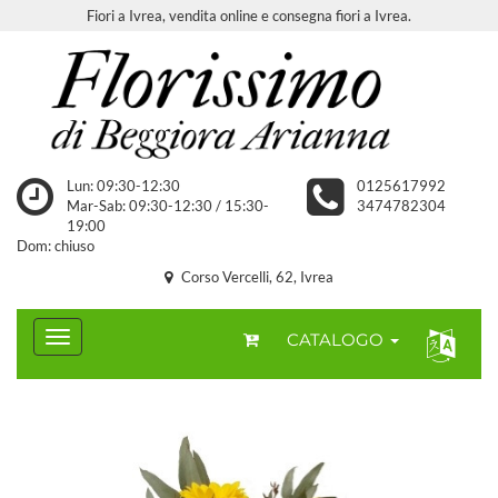
Fiori a Ivrea, vendita online e consegna fiori a Ivrea.
Lun: 09:30-12:30
0125617992
Mar-Sab: 09:30-12:30 / 15:30-
3474782304
19:00
Dom: chiuso
Corso Vercelli, 62, Ivrea
CATALOGO