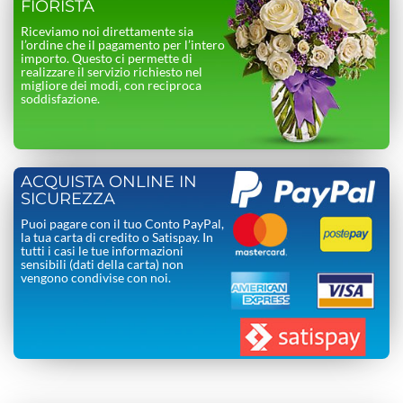
FIORISTA
Riceviamo noi direttamente sia
l’ordine che il pagamento per l’intero
importo. Questo ci permette di
realizzare il servizio richiesto nel
migliore dei modi, con reciproca
soddisfazione.
ACQUISTA ONLINE IN
SICUREZZA
Puoi pagare con il tuo Conto PayPal,
la tua carta di credito o Satispay. In
tutti i casi le tue informazioni
sensibili (dati della carta) non
vengono condivise con noi.